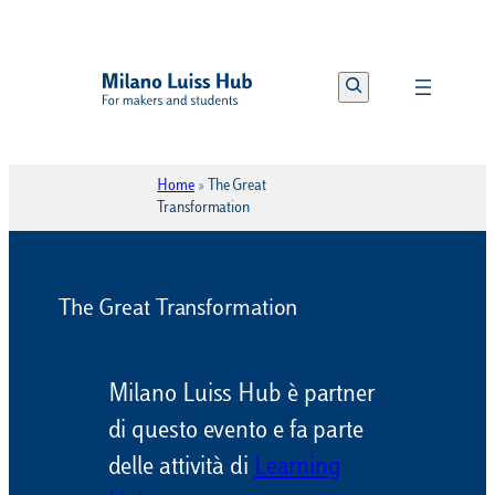
Vai
al
Search
contenuto
Home
»
The Great
Transformation
The Great Transformation
Milano Luiss Hub è partner
di questo evento e fa parte
delle attività di
Learning