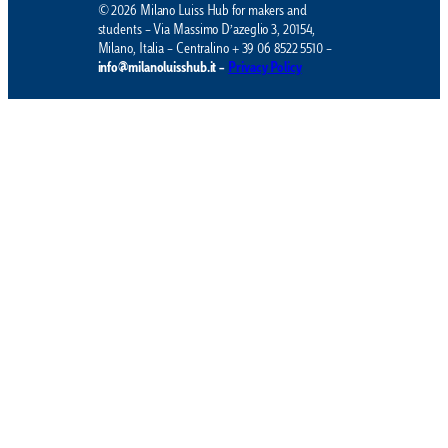
© 2026 Milano Luiss Hub for makers and
students – Via Massimo D’azeglio 3, 20154,
Milano, Italia – Centralino + 39 06 8522 5510 –
info@milanoluisshub.it –
Privacy Policy