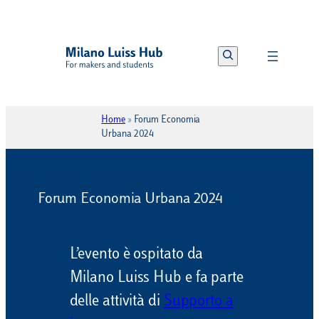
Vai
al
Search
contenuto
Home
»
Forum Economia
Urbana 2024
Forum Economia Urbana 2024
L’evento è ospitato da
Milano Luiss Hub e fa parte
delle attività di
Supporto a