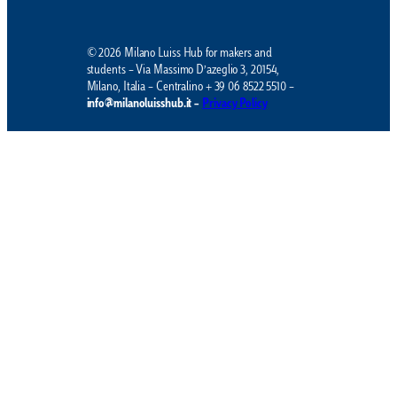
© 2026 Milano Luiss Hub for makers and
students – Via Massimo D’azeglio 3, 20154,
Milano, Italia – Centralino + 39 06 8522 5510 –
info@milanoluisshub.it –
Privacy Policy