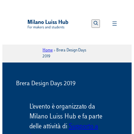
Vai
al
Search
contenuto
Home
»
Brera Design Days
2019
Brera Design Days 2019
L’evento è organizzato da
Milano Luiss Hub e fa parte
delle attività di
Supporto a