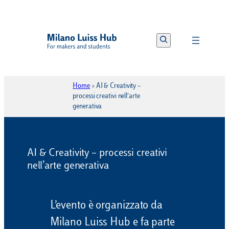
Vai
al
Search
contenuto
Home
»
AI & Creativity –
processi creativi nell’arte
generativa
AI & Creativity – processi creativi
nell’arte generativa
L’evento è organizzato da
Milano Luiss Hub e fa parte