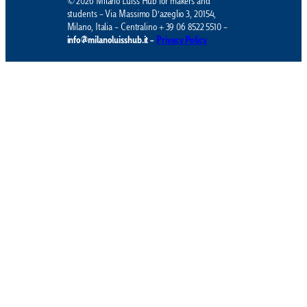
© 2026 Milano Luiss Hub for makers and
students – Via Massimo D’azeglio 3, 20154,
Milano, Italia – Centralino + 39 06 8522 5510 –
info@milanoluisshub.it –
Privacy Policy