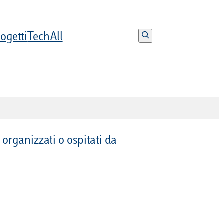
S
ogetti
TechAll
e
a
r
c
h
organizzati o ospitati da