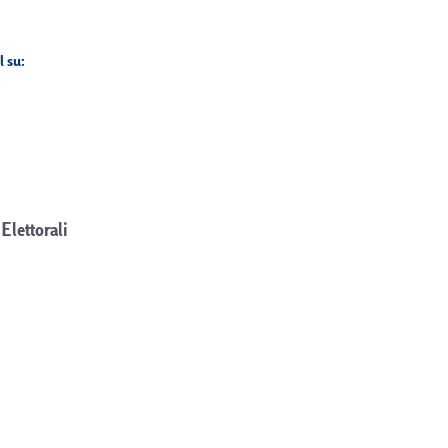
l su:
Elettorali